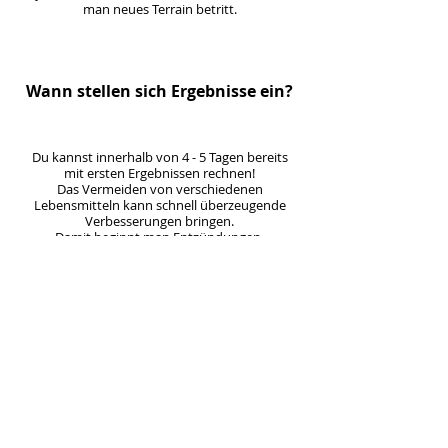
man neues Terrain betritt.
Wann stellen sich Ergebnisse ein?
Du kannst innerhalb von 4 - 5 Tagen bereits
mit ersten Ergebnissen rechnen!
Das Vermeiden von verschiedenen
Lebensmitteln kann schnell überzeugende
Verbesserungen bringen.
Damit beginnt man Entzündungen,
Übergewicht und Beschwerden zu Leibe zu
rücken.
Und mehr Energie zu spüren.
Und auch besser zu schlafen.
Nach 7 Tagen hast Du meist das erste neue
Level an Wohlgefühl erreicht.
Und das überzeugt.
Termin für Ernährungsberatung vereinbaren