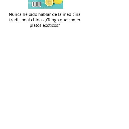
Nunca he oído hablar de la medicina
tradicional china - ¿Tengo que comer
platos exóticos?
No, en absoluto!
En la medicina tradicional china la comida es
reconocida como una forma sutil de medicina
que se utiliza según sus efectos.
Muchas propiedades de nuestros alimentos se
pueden destacar a través del calentamiento, el
enfriamiento, la conservación.... Nosotros
hemos elegido los alimentos adecuados para ti -
todos productos ecológicos, en su mayoría
locales - según sus efectos y propiedades
térmicas. Hemos creado recetas sabrosas sin
ingredientes exóticos o chinos.
Echa un vistazo a nuestra sección de recetas
para comprobarlo!
¿El ayuno o tomar solo zumo es
parte de este Detox?
No, buenas noticias! No tendrás que pasar