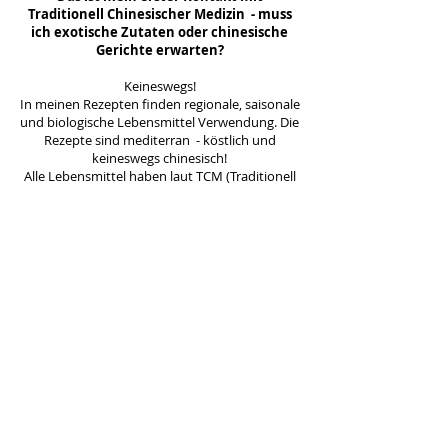
Traditionell Chinesischer Medizin - muss
ich exotische Zutaten oder chinesische
Gerichte erwarten?
Keineswegs!
In meinen Rezepten finden regionale, saisonale
und biologische Lebensmittel Verwendung. Die
Rezepte sind mediterran - köstlich und
keineswegs chinesisch!
Alle Lebensmittel haben laut TCM (Traditionell
Chinesische Medizin) ähnlich wie Heilkräuter
eine spezifische Wirkung auf unseren Körper
und werden deshalb verwendet.
Dieses Wissen ist auch im Westen seit
Jahrhunderten bekannt - so hat zum Beispiel
Hippokrates dazu geraten Lebensmittel als
Medizin zu verwenden.
Ist Fasten oder Saftfasten ein Bestandteil
der Lemon Detox Kur?
In den Empfehlungen finden Rezepte und
Lebensmittel für 3 Mahlzeiten pro Tag