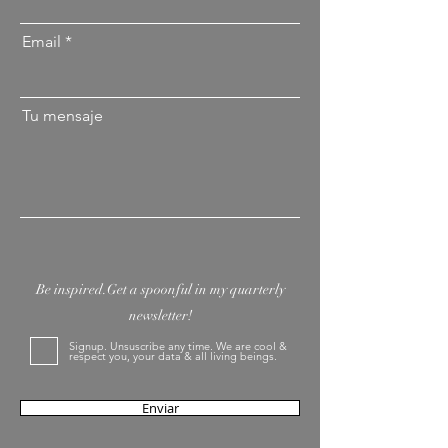
Email
Tu mensaje
Be inspired.Get a spoonful in my quarterly
newsletter!
Signup. Unsuscribe any time. We are cool &
respect you, your data & all living beings.
Enviar